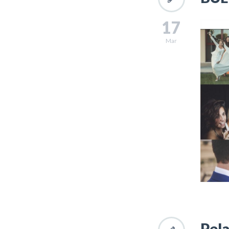
17
Mar
Pel